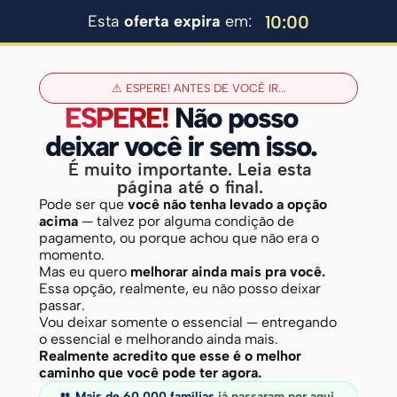
Esta
oferta expira
em:
10
:
00
⚠ ESPERE! ANTES DE VOCÊ IR...
ESPERE!
Não posso
deixar você ir sem isso.
É muito importante. Leia esta
página até o final.
Pode ser que
você não tenha levado a opção
acima
— talvez por alguma condição de
pagamento, ou porque achou que não era o
momento.
Mas eu quero
melhorar ainda mais pra você.
Essa opção, realmente, eu não posso deixar
passar.
Vou deixar somente o essencial — entregando
o essencial e melhorando ainda mais.
Realmente acredito que esse é o melhor
caminho que você pode ter agora.
👥
Mais de 60.000 famílias
já passaram por aqui.