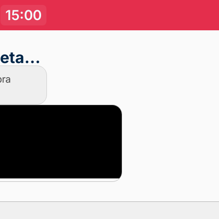
15
:
00
M
eta...
ra